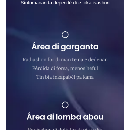
Síntomanan ta dependé di e lokalisashon
Área di garganta
Radiashon for di man te na e dedenan
Pèrdida di forsa, ménos heful
Tin bia inkapabèl pa kana
Área di lomba abou
Radiashon di doló for di pia te ku