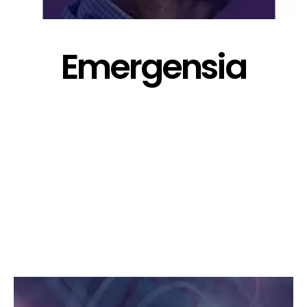
Emergensia
Skapa bo nèrvionan i sa na kua momentu bo
mester yama bo dòkter mesora:
Pèrdida di forsa/inkapasidat di por kana agudo
Falta di sintimentu na e atras, área genital i/òf
impotensia
Pèrdida di kontrol riba urina i defeakashon