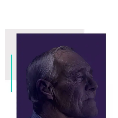
Haña bèk di e hèrnia
Doló di lomba òf garganta
Papia ku bo spesialista pa mas informashon