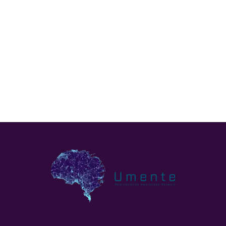
Pronóstiko ta depende di e tipo di tumor i esaki mester
wòrdu diskutí ku e spesialista.