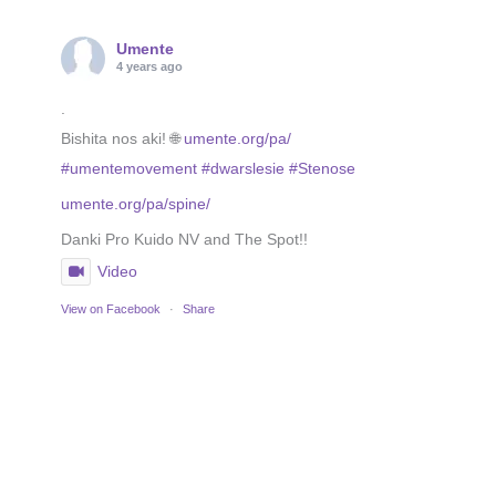
Umente
4 years ago
.
Bishita nos aki! 🌐
umente.org/pa/
#umentemovement
#dwarslesie
#Stenose
umente.org/pa/spine/
Danki Pro Kuido NV and The Spot!!
Video
View on Facebook
·
Share