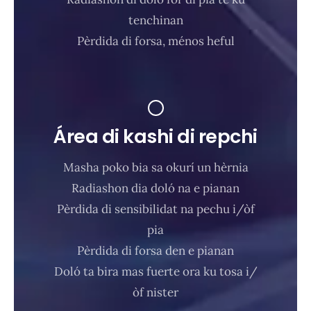
tenchinan
Pèrdida di forsa, ménos heful
Área di kashi di repchi
Masha poko bia sa okurí un hèrnia
Radiashon dia doló na e pianan
Pèrdida di sensibilidat na pechu i/òf
pia
Pèrdida di forsa den e pianan
Doló ta bira mas fuerte ora ku tosa i/
òf nister