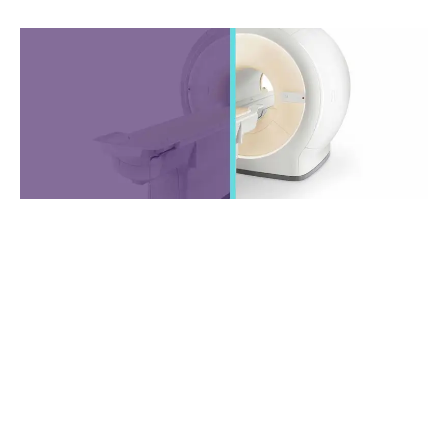
Kita e hèrnia i ( parti di ) e disko pa liberá e
nèrvio
TIn bia ku un disko artifisial lo wòrdu buta
Riesgonan di operashon ta chikitu
RIESGONAN:
Lèkmentu di líkido serebral
Infekshon
Sangramentu despues di operashon
Empeoramentu di e síntomanan