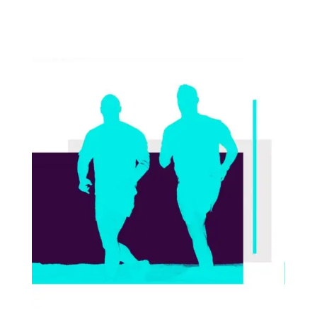
e sobrá 20% probablemente lo mester di operashon