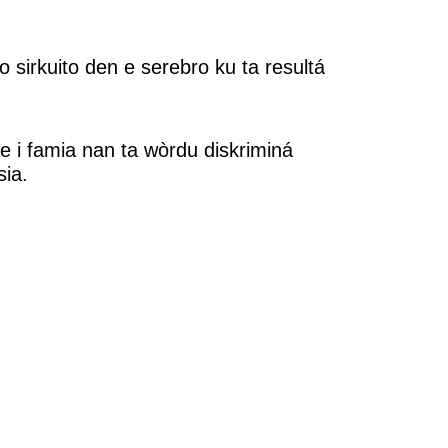
o sirkuito den e serebro ku ta resultá
de i famia nan ta wòrdu diskriminá
sia.