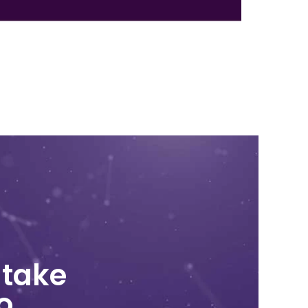
atake
o