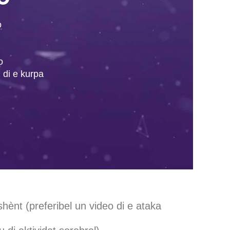
o
o
 di e kurpa
shènt (preferibel un video di e ataka