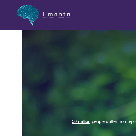
Salta
bai
na
Kontenido
50 million
people suffer from epi