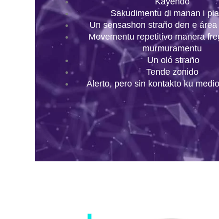
Kayendo
Sakudimentu di manan i pi
Un sensashon straño den e área 
Movementu repetitivo manera fre
murmuramentu
Un oló straño
Tende zonido
Alerto, pero sin kontakto ku medi