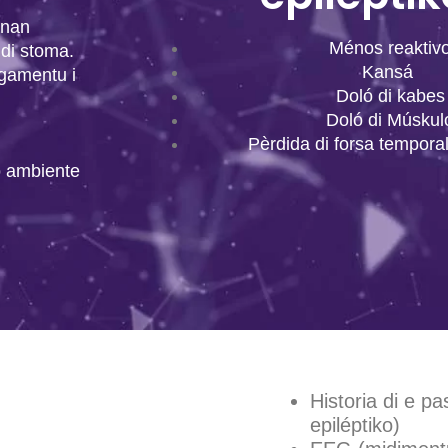
anan
Ménos reaktiv
di stoma.
Kansá
gamentu i
Doló di kabes
Doló di Múskul
Pèrdida di forsa temporal
o ambiente
Historia di e pa
epiléptiko)