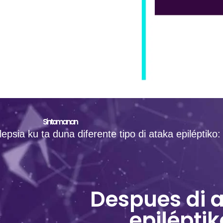
Sintomanan
ilepsia ku ta duna diferente tipo di ataka epiléptiko:
Despues di 
epiléptik
u