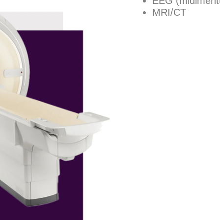
EEG (midimentu 
MRI/CT