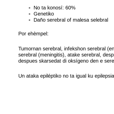
No ta konosí: 60%
Genetiko
Daño serebral of malesa selebral
Por ehèmpel:
Tumornan serebral, infekshon serebral (ence
serebral (meningitis), atake serebral, des
despues skarsedat di oksígeno den e sere
Un ataka epiléptiko no ta igual ku epilepsia