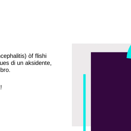
phalitis) òf flishi
pues di un aksidente,
bro.
!