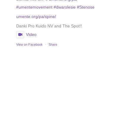
#umentemovement
#dwarslesie
#Stenose
umente.org/pa/spine/
Danki Pro Kuido NV and The Spot!!
Video
View on Facebook
·
Share
Pronóstiko ta depende di e tipo di tumor i esaki mester
wòrdu diskutí ku e spesialista.