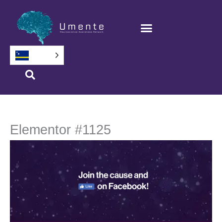
Salta
bai
na
Kontenido
Elementor #1125